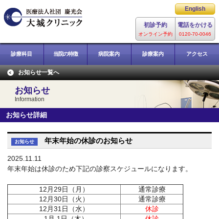
レーザー専門総合病院
English
大城クリニック
初診予約
電話をかける
オンライン予約
0120-70-0046
診療科目
当院の特徴
病院案内
診療案内
アクセス
お知らせ一覧へ
お知らせ
Information
お知らせ詳細
年末年始の休診のお知らせ
お知らせ
2025.11.11
年末年始は休診のため下記の診察スケジュールになります。
12月29日（月）
通常診療
12月30日（火）
通常診療
12月31日（水）
休診
1月 1日（木）
休診