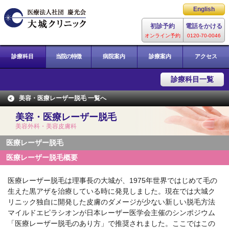
レーザー専門総合病院
English
大城クリニック
初診予約
電話をかける
オンライン予約
0120-70-0046
診療科目
当院の特徴
病院案内
診療案内
アクセス
診療科目一覧
美容・医療レーザー脱毛 一覧へ
美容・医療レーザー脱毛
美容外科・美容皮膚科
医療レーザー脱毛
医療レーザー脱毛概要
医療レーザー脱毛は理事長の大城が、1975年世界ではじめて毛の
生えた黒アザを治療している時に発見しました。現在では大城ク
リニック独自に開発した皮膚のダメージが少ない新しい脱毛方法
マイルドエピラシオンが日本レーザー医学会主催のシンポジウム
「医療レーザー脱毛のあり方」で推奨されました。ここではこの