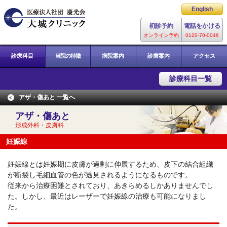
レーザー専門総合病院
English
大城クリニック
初診予約
電話をかける
オンライン予約
0120-70-0046
診療科目
当院の特徴
病院案内
診療案内
アクセス
診療科目一覧
アザ・傷あと 一覧へ
アザ・傷あと
形成外科・皮膚科
妊娠線
妊娠線とは妊娠期に皮膚が過剰に伸展するため、皮下の結合組織
が断裂し毛細血管の色が透見されるようになるものです。
従来から治療困難とされており、あきらめるしかありませんでし
た。しかし、最近はレーザーで妊娠線の治療も可能になりまし
た。