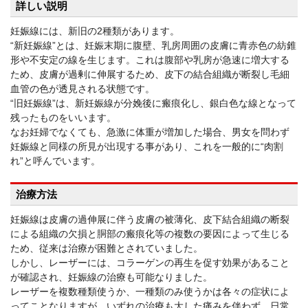
詳しい説明
妊娠線には、新旧の2種類があります。
“新妊娠線”とは、妊娠末期に腹壁、乳房周囲の皮膚に青赤色の紡錐
形や不安定の線を生じます。これは腹部や乳房が急速に増大する
ため、皮膚が過剰に伸展するため、皮下の結合組織が断裂し毛細
血管の色が透見される状態です。
“旧妊娠線”は、新妊娠線が分娩後に瘢痕化し、銀白色な線となって
残ったものをいいます。
なお妊婦でなくても、急激に体重が増加した場合、男女を問わず
妊娠線と同様の所見が出現する事があり、これを一般的に“肉割
れ”と呼んでいます。
治療方法
妊娠線は皮膚の過伸展に伴う皮膚の被薄化、皮下結合組織の断裂
による組織の欠損と胴部の瘢痕化等の複数の要因によって生じる
ため、従来は治療が困難とされていました。
しかし、レーザーには、コラーゲンの再生を促す効果があること
が確認され、妊娠線の治療も可能なりました。
レーザーを複数種類使うか、一種類のみ使うかは各々の症状によ
ってことなりますが、いずれの治療も大した痛みを伴わず、日常